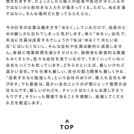
想されますが、ひょっとしたら個人の成長や成功が手に入るの
ではないかと前向きな人たちが集まってくる。ただし、ぬるま湯
ではない。そんな場所だと思ってもらえたら。
今の日本の企業は働き方を「ゆるく」しているだけで、成長のた
めの厳しさも忘れてしまった気がします。単に「ゆるい」会社で、
本当に社員は成長するでしょうか？私は“ゆるくて冷たい会
社”にはしたくないし、そんな会社や社員は絶対に成長しませ
ん。単純に残業時間を減らすだけとか、面倒見も家族的な意識
もなくすとか。色々な会社を見ているので、うまくいっていない
会社もいくつも知っています。どちらかといえば、厳しいけれど
温かい会社。でも仕事も厳しい、自分の能力開発も厳しくやる、
「成長するなら勉強しろ」という会社のほうが、個人も会社も伸
びます。でも最後は、温かい会社というのが僕にとって理想の会
社なんです。厳しいけれども、チャンスはたくさんお渡しするつ
もりです。そういった環境であることを理解し、挑戦してくださ
る方を歓迎します。
TOP