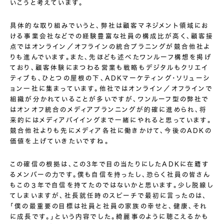
いこうと考えています。
具体的な取り組みでいうと、弊社は顧客マネジメント領域にお
ける事業会社などでの経験豊富な社員の構成比が高く、顧客接
点ではオンライン／オフラインの統合プラニングが競合他社よ
りも進んでいます。また、先ほども述べたワンルーフ構想を掲げ
ており、顧客体験にまつわる営業も戦略もデジタルもクリエイ
ティブも、ひとつの屋根の下、ADKマーケティング・ソリューシ
ョン一社に集まっています。他社ではオンライン／オフラインで
組織が分かれていることが多いですが、ワンルーフ型の弊社で
はオンオフ統合のメディアプランニングが的確に進められ、将
来的にはメディアバイイングまで一緒にやれると思っています。
競合他社よりも先にメディア各社に働きかけて、今後のADKの
価値を上げていきたいですね。
この確信の根拠は、この3年で目の当たりにしたADKに在籍す
るメンバーの力です。僕も自信を持ったし、恐らく社員の皆さん
もこの３年で自信を持てたのではないかと思います。少し脱線し
てしまいますが、社長就任時のスピーチで最初に言ったのは、
「僕の最重要の目標は社員と社員の家族の幸せと、健康、それ
に成長です。」という内容でした。綺麗事のように聴こえるかも