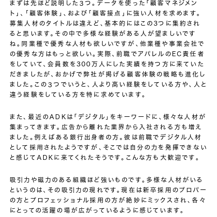
まずは先ほど説明した３つ。データを使った「顧客マネジメン
ト」、「顧客体験」、および「顧客接点」に強い人材を求めます。
募集人材のタイトルは違えど、基本的にはこの3つに集約され
ると思います。その中で多様な経験がある人が望ましいです
ね。同業種で優秀な人材も欲しいですが、他業種や事業会社で
の優秀な方はもっと欲しい。実際、前職でアパレルのEC責任者
をしていて、会員数を300万人にした実績を持つ方に来ていた
だきましたが、おかげで弊社が掲げる顧客体験の戦略も進化し
ました。この３つでいうと、人より高い経験をしている方や、人と
違う経験をしている方を特に求めています。
また、最近のADKは「デジタル」をキーワードに、様々な人材が
集まってきます。広告から離れた業界から入社される方も増え
ました。例えばある銀行出身者の方。彼は前職でデジタル人材
として採用されたようですが、そこでは自分の力を発揮できない
と感じてADKに来てくれたそうです。こんな方も大歓迎です。
吸引力や磁力のある組織ほど強いものです。多様な人材がいる
というのは、その吸引力の現れです。現在は新卒採用のプロパー
の方とプロフェッショナル採用の方が絶妙にミックスされ、各々
にとっての活躍の場が広がっているように感じています。