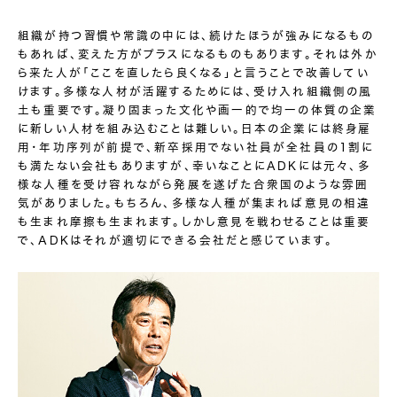
組織が持つ習慣や常識の中には、続けたほうが強みになるもの
もあれば、変えた方がプラスになるものもあります。それは外か
ら来た人が「ここを直したら良くなる」と言うことで改善してい
けます。多様な人材が活躍するためには、受け入れ組織側の風
土も重要です。凝り固まった文化や画一的で均一の体質の企業
に新しい人材を組み込むことは難しい。日本の企業には終身雇
用・年功序列が前提で、新卒採用でない社員が全社員の1割に
も満たない会社もありますが、幸いなことにADKには元々、多
様な人種を受け容れながら発展を遂げた合衆国のような雰囲
気がありました。もちろん、多様な人種が集まれば意見の相違
も生まれ摩擦も生まれます。しかし意見を戦わせることは重要
で、ADKはそれが適切にできる会社だと感じています。