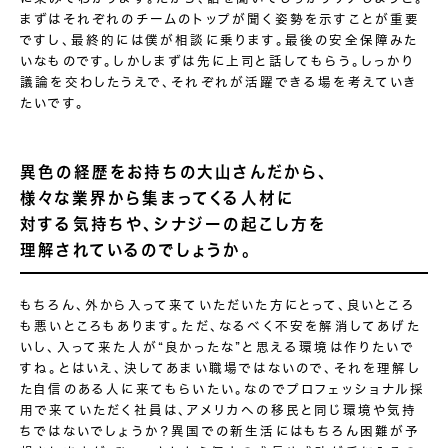
まずはそれぞれのチームのトップが聞く姿勢を示すことが重要
ですし、最終的には僕が相談に乗ります。最後の安全保障みた
いなものです。しかしまずは先に上司と話してもらう。しっかり
議論を交わしたうえで、それぞれが活躍できる場を考えていき
たいです。
異色の経歴をお持ちの
大山さんだから、
様々な業界から集まってくる
人材に
対する気持ちや、
シナジーの起こし方を
理解
されているのでしょうか。
もちろん、外から入って来ていただいた方にとって、良いところ
も悪いところもあります。ただ、なるべく不安を解消してあげた
いし、入って来た人が“良かったな”と思える環境は作りたいで
すね。とはいえ、決してあまい職場ではないので、それを理解し
た自信のある人に来てもらいたい。なのでプロフェッショナル採
用で来ていただく社員は、アメリカへの移民と同じ環境や気持
ちではないでしょうか？異国での新生活にはもちろん困難が予