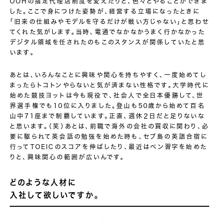
OOHの指定代理店制度を変えたりと、色々とやることができま
した。ここで身につけた姿勢が、経営する立場になったときに
「旧来の仕組みやモデルを守るだけが戦い方じゃない」と思わせ
てくれた気がします。当時、電通でなかなかうまく行かなかった
デジタル領域を任されたのもこのスタンスが関係していたと思
います。
あとは、いろんなことに興味や関心を持ちやすく、一度始めてし
まったらトコトンやらないと気が済まない性格です。大学時代に
始めた競技ヨットは今も現役で、社会人で全日本優勝して、世
界選手権でも10位に入りました。登山も50歳から始めて百名
山中71座まで制覇しています。正直、週休２日だと足りないな
と思います。（笑）あとは、前職で海外の会社の買収に関わり、必
要に駆られて英会話の勉強を始めた時も、セブ島の英語合宿に
行ってTOEICのスコアを伸ばしたり、最近はペン習字を始めた
りと、興味関心の範囲が広いんです。
どのような人材に
入社して欲しいですか。