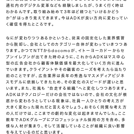
通社内のデジタル変革なども経験しましたが、うまく行く時は
わかるんです。取り組み始めて3年ほど経つと“いけるかどう
か”がはっきり見えてきます。今はADKが良い方向に変わってい
く確信を得たところです。
なにが変わりつつあるかというと、従来の固定化した業界慣習
から脱却し、会社としてのカテゴリー自体が変わっていきつつあ
ります。かつてNTTからdocomoが、イトーヨーカドーからセ
ブンイレブンが出てきた時のように、これからADKはマス中心
型の広告会社から顧客体験価値を最大化していく方向に進ん
でいきます。クライアントやその顧客のニーズを考えたら当たり
前のことですが、広告業界は長年の秀逸なマスメディアビジネ
スモデルに依拠してきたため、その変化のスピードが遅いと思
います。また、社風も “自走する組織”へと変化しつつあります。
ADKはテクノロジーだけの会社ではないので、会社の文化が根
底から変わろうとしている現象は、社員一人ひとりの考え方が
大きく変わった現れだと言えるでしょう。おそらく同質な考え方
の人だけでは、ここまでの劇的な変化は起きませんでした。ここ
数年でADKグループにプロフェッショナル採用の方を含め、多
様な人材が集まり、そして活躍していることが組織に良い影響
を与えているのだと思います。